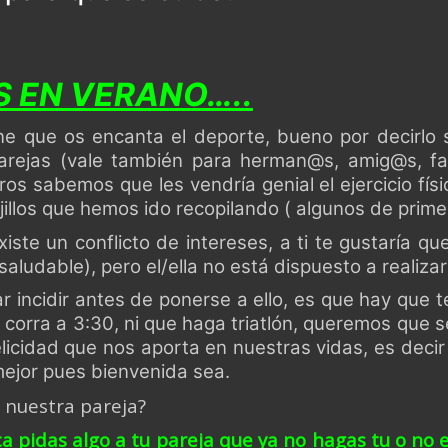
 EN VERANO…..
ne que os encanta el deporte, bueno por decirl
parejas (vale también para herman@s, amig@s, fa
s sabemos que les vendría genial el ejercicio fís
illos que hemos ido recopilando ( algunos de prime
ste un conflicto de intereses, a ti te gustaría q
aludable), pero el/ella no está dispuesto a realizar 
 incidir antes de ponerse a ello, es que hay que te
 corra a 3:30, ni que haga triatlón, queremos que
icidad que nos aporta en nuestras vidas, es decir 
mejor pues bienvenida sea.
 nuestra pareja?
a pidas algo a tu pareja que ya no hagas tu o no 