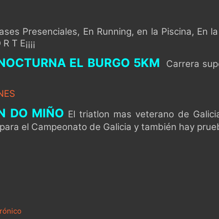
s Presenciales, En Running, en la Piscina, En la 
R T E¡¡¡¡
 NOCTURNA EL BURGO 5KM
Carrera supe
NES
N DO MIÑO
El triatlon mas veterano de Galici
 para el Campeonato de Galicia y también hay prue
rónico