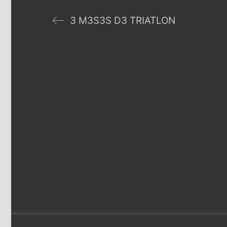
3 M3S3S D3 TRIATLON
©
Panel
·
Aviso 