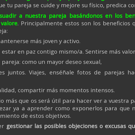
 que tu pareja se cuide y mejore su físico, predica c
uadir a nuestra pareja basándonos en los bene
 valore
. Principalmente estos son los beneficios 
ja:
mantenerse más joven y activo.
 estar en paz contigo mismo/a. Sentirse más valo
de pareja: como un mayor deseo sexual
,
es juntos. Viajes, enséñale fotos de parejas h
alidad, compartir más momentos intensos.
io más que os será útil para hacer ver a vuestra p
pezar ya a aprender como exponerlos para que n
miento de estos objetivos.
er
gestionar las posibles objeciones o excusas q