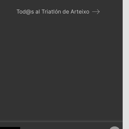
Tod@s al Triatlón de Arteixo
ña
 Andrés Jarel