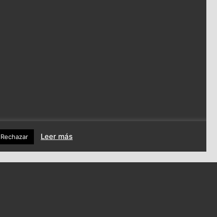
ña
 Andrés Jarel
Leer más
Rechazar