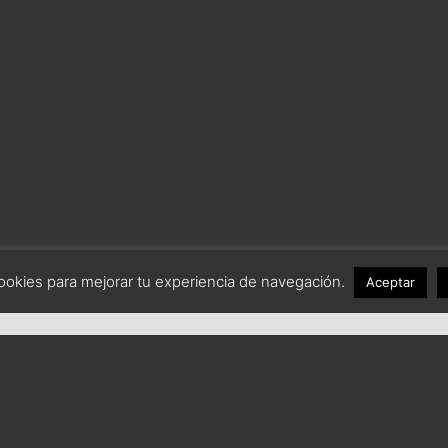
Facebook
Twitter
Instagram
Email
 NoSportLimit 2016. | CP 15670 - O Burgo (Culleredo) - A Coru
legal
·
Política de cookies
·
Política de privacidad
·
Diseño Web ➤
 cookies para mejorar tu experiencia de navegación.
Aceptar