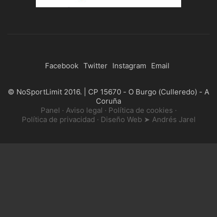
Facebook
Twitter
Instagram
Email
© NoSportLimit 2016. | CP 15670 - O Burgo (Culleredo) - A
Coruña
Panel
·
Aviso legal
·
Política de cookies
·
Política de privacidad
·
Diseño Web ➤ Andrés Jarel